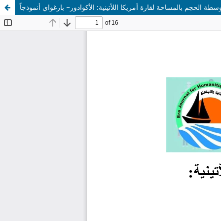
سطة الحجم بالمساحة لقارة أمريكا اللأتينية: الأكوادور– بارغواي أنموذجاً